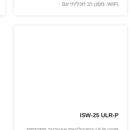
WIFI, מסנן רב תכליתי עם
ISW-25 ULR-P
מזגני ULR בטכנולוגיית אינוורטר מתקדמת,